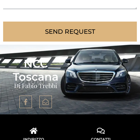
SEND REQUEST
NCC
Toscana
Di Fabio Trebbi
INDIRIZZO
CONTATTI